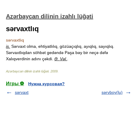
Azərbaycan dilinin izahlı lüğəti
sərvaxtlıq
sərvaxtlıq
is.
Sərvaxt olma, ehtiyatlılıq, gözüaçıqlıq, ayıqlıq, sayıqlıq.
Sərvaxtlıqdan söhbət gedəndə Paşa bəy bir neçə dəfə
Xalıqverdinin adını çəkdi.
Ə. Vəl.
.
Azərbaycan dilinin izahlı lüğəti
.
2009
.
Игры ⚽
Нужна курсовая?
sərvaxt
sərvboy(lu)