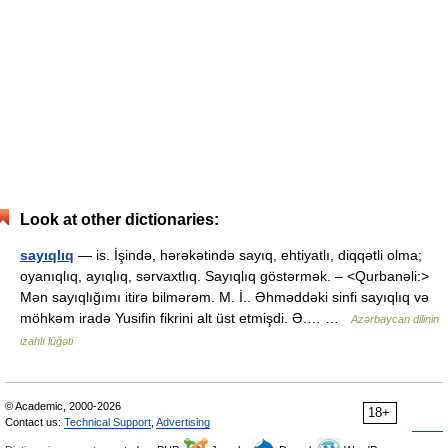
Look at other dictionaries:
sayıqlıq
— is. İşində, hərəkətində sayıq, ehtiyatlı, diqqətli olma;
oyanıqlıq, ayıqlıq, sərvaxtlıq. Sayıqlıq göstərmək. – <Qurbanəli:>
Mən sayıqlığımı itirə bilmərəm. M. İ.. Əhməddəki sinfi sayıqlıq və
möhkəm iradə Yusifin fikrini alt üst etmişdi. Ə.… …
Azərbaycan dilinin
izahlı lüğəti
© Academic, 2000-2026
18+
Contact us:
Technical Support
,
Advertising