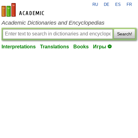
RU
DE
ES
FR
en-academic.com
Academic Dictionaries and Encyclopedias
Search!
Interpretations
Translations
Books
Игры ⚽